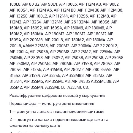
100L8, АІР 80 B2, АІР 90L4, АІР 100L6, АІР 112M A8, АІР 90L2,
АІР 100S4, АІР 112M A6, АІР 112M B8, АІР 112M B8 АІР 112M B6,
АІР 132S8, АІР 100L2, АІР 112M4, АІР 132S6, АІР 132M8, АІР
112M2, АІР 132S4, АІР 132M6, АІР 26 132M4, АІР 160S6, АІР
160M8, АІР 160S2, АІР 160S4, АІР 160M6, АІР 180M8, АІР
160M2, АІР 160M4, АІР 180M2, АІР 180M2, АІР 180M2 АІР
180S4, АІР 200M6, АІР 200L8, АІР 180M2, АІР 180M4, АІР
200L6, 4АМУ 225M8, АІР 200M2, АІР 200M4, АІР 22 200L2,
АІР 200L4, АІР 250S6, АІР 250M8, АІР 225M2, АІР 225M4, АІР
250M6, АІР 280S8, АІР 250S2, АІР 250S8, АІР 250S8, АІР 250S8
АІР 250M2, АІР 250M4, АІР 280M6, АІР 315S8, АІР 280S2, АІР
280S4, АІР 315S6, АІР 315M8, АІР 280M2, АІР 280 355S8, АІР
315S2, АІР 315S4, АІР 355S6, АІР 355MB8, АІР 315M2, АІР
315M4, АІР 355M6, АІР 355ML A8, АІР 34535 А355ML B8, АІР
355M2, АІР 355M4, А355ML C6, А355ML C8.
Розшифрування цифрових позицій у маркуванні:
Перша цифра — конструктивне виконання:
1 — двигун на лапах із підшипниковими щитами;
2 — двигун на лапах з підшипниковими щитами та
фланцем на одному щиті;