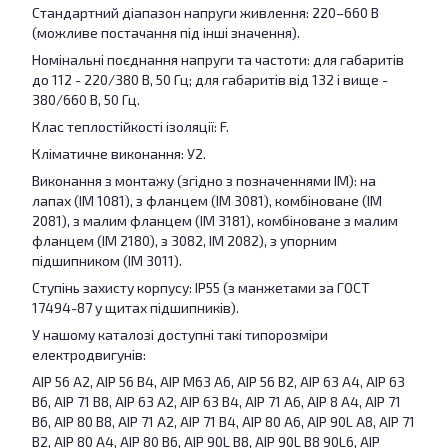
Стандартний діапазон напруги живлення: 220–660 В
(можливе постачання під інші значення).
Номінальні поєднання напруги та частоти: для габаритів
до 112 - 220/380 В, 50 Гц; для габаритів від 132 і вище -
380/660 В, 50 Гц.
Клас теплостійкості ізоляції: F.
Кліматичне виконання: У2.
Виконання з монтажу (згідно з позначеннями IM): на
лапах (IM 1081), з фланцем (IM 3081), комбіноване (IM
2081), з малим фланцем (IM 3181), комбіноване з малим
фланцем (IM 2180), з 3082, IM 2082), з упорним
підшипником (IM 3011).
Ступінь захисту корпусу: IP55 (з манжетами за ГОСТ
17494-87 у щитах підшипників).
У нашому каталозі доступні такі типорозміри
електродвигунів:
АІР 56 A2, АІР 56 B4, АІР M63 A6, АІР 56 B2, АІР 63 A4, АІР 63
B6, АІР 71 B8, АІР 63 A2, АІР 63 B4, АІР 71 A6, АІР 8 A4, АІР 71
B6, АІР 80 B8, АІР 71 A2, АІР 71 B4, АІР 80 A6, АІР 90L A8, АІР 71
B2, АІР 80 A4, АІР 80 B6, АІР 90L B8, AІР 90L B8 90L6, АІР