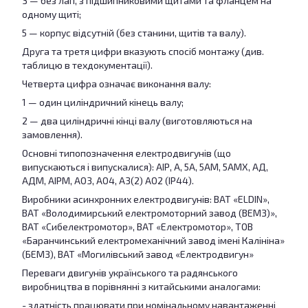
3 — без лап, з підшипниковими щитами та фланцем на
одному щиті;
5 — корпус відсутній (без станини, щитів та валу).
Друга та третя цифри вказують спосіб монтажу (див.
таблицю в техдокументації).
Четверта цифра означає виконання валу:
1 — один циліндричний кінець валу;
2 — два циліндричні кінці валу (виготовляються на
замовлення).
Основні типопозначення електродвигунів (що
випускаються і випускалися): АІР, А, 5A, 5АМ, 5AМХ, AД,
AДМ, AІРМ, AO3, AO4, A3(2) AO2 (IP44).
Виробники асинхронних електродвигунів: ВАТ «ELDIN»,
ВАТ «Володимирський електромоторний завод (ВЕМЗ)»,
ВАТ «Сибелектромотор», ВАТ «Електромотор», ТОВ
«Баранчинський електромеханічний завод імені Калініна»
(БЕМЗ), ВАТ «Могилівський завод «Електродвигун»
Переваги двигунів українського та радянського
виробництва в порівнянні з китайськими аналогами:
- здатність працювати при номінальному навантаженні