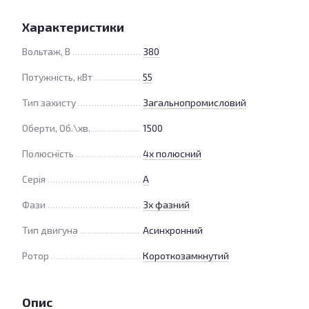
Характеристики
Вольтаж, В
380
Потужність, кВт
55
Тип захисту
Загальнопромисловий
Оберти, Об.\хв.
1500
Полюсність
4х полюсний
Серія
А
Фази
3х фазний
Тип двигуна
Асинхронний
Ротор
Короткозамкнутий
Опис