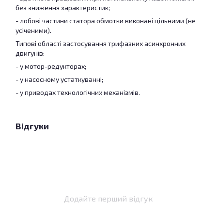
без зниження характеристик;
- лобові частини статора обмотки виконані цільними (не
усіченими).
Типові області застосування трифазних асинхронних
двигунів:
- у мотор-редукторах;
- у насосному устаткуванні;
- у приводах технологічних механізмів.
Відгуки
Додайте перший відгук