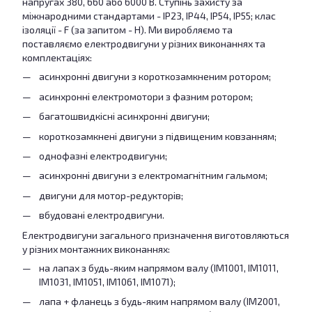
напругах 380, 660 або 6000 В. Ступінь захисту за
міжнародними стандартами - IP23, IP44, IP54, IP55; клас
ізоляції - F (за запитом - H). Ми виробляємо та
поставляємо електродвигуни у різних виконаннях та
комплектаціях:
асинхронні двигуни з короткозамкненим ротором;
асинхронні електромотори з фазним ротором;
багатошвидкісні асинхронні двигуни;
короткозамкнені двигуни з підвищеним ковзанням;
однофазні електродвигуни;
асинхронні двигуни з електромагнітним гальмом;
двигуни для мотор-редукторів;
вбудовані електродвигуни.
Електродвигуни загального призначення виготовляються
у різних монтажних виконаннях:
на лапах з будь-яким напрямом валу (IM1001, IM1011,
IM1031, IM1051, IM1061, IM1071);
лапа + фланець з будь-яким напрямом валу (IM2001,