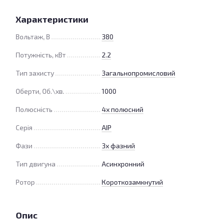
Характеристики
Вольтаж, В
380
Потужність, кВт
2.2
Тип захисту
Загальнопромисловий
Оберти, Об.\хв.
1000
Полюсність
4х полюсний
Серія
АІР
Фази
3х фазний
Тип двигуна
Асинхронний
Ротор
Короткозамкнутий
Опис