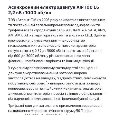
Асинхронний електродвигун АІР 100 L6
2,2 кВт 1000 об/хв
ТОВ «Атлант-ТМ» з 2005 року займається виготовленням
та постачанням загальнопромислових однофазних та
трифазних електродвигунів серій АІР, 4АМ, 4А, 5А, А, АМУ,
АМ, АМХ, АТ на території України та в країнах СНД. Один із
ключових напрямків компанії — виробництво
низьковольтних та високовольтних електромоторів
потужністю від 0,37 до 5000 кВт із частотами обертання
від 600 до 3000 об/хв, у різних виконаннях: лапа,
фланець, комбіновані варіанти та інші модифікації.
У сучасному промисловому господарстві асинхронні
двигуни з короткозамкненим ротором широко
застосовуються на заводах, підприємствах, сільському та
побутовому секторах. Їх використовують для приводу
конвеєрів, верстатів, підйомних механізмів, редукторів,
димососів, вентиляторів, насосів та іншого обладнання —
від харчової промисловості до гірничодобувної галузі.
Трифазні двигуни загального призначення розраховані
на живлення мережею змінного струму 50 Гц при