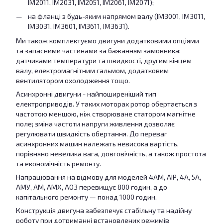
IM2011, IM2031, IM2051, IM2061, IM2071);
на фланці з будь-яким напрямом валу (IM3001, IM3011,
IM3031, IM3601, IM3611, IM3631).
Ми також комплектуємо двигуни додатковими опціями
та запасними частинами за бажанням замовника:
датчиками температури та швидкості, другим кінцем
валу, електромагнітним гальмом, додатковим
вентилятором охолодження тощо.
Асинхронні двигуни - найпоширеніший тип
електроприводів. У таких моторах ротор обертається з
частотою меншою, ніж створюване статором магнітне
поле; зміна частоти напруги живлення дозволяє
регулювати швидкість обертання. До переваг
асинхронних машин належать невисока вартість,
порівняно невелика вага, довговічність, а також простота
та економічність ремонту.
Напрацювання на відмову для моделей 4АМ, АІР, 4А, 5А,
АМУ, АМ, АМХ, АО3 перевищує 800 годин, а до
капітального ремонту — понад 1000 годин.
Конструкція двигуна забезпечує стабільну та надійну
роботу при дотриманні встановлених режимів