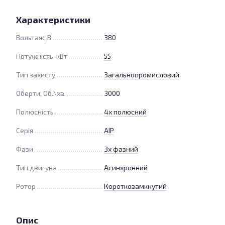
Характеристики
Вольтаж, В
380
Потужність, кВт
55
Тип захисту
Загальнопромисловий
Оберти, Об.\хв.
3000
Полюсність
4х полюсний
Серія
АІР
Фази
3х фазний
Тип двигуна
Асинхронний
Ротор
Короткозамкнутий
Опис