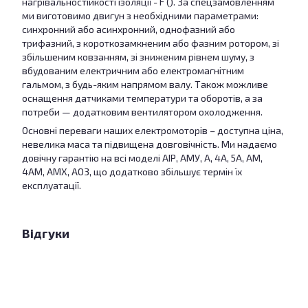
нагрівальностійкості ізоляції - F (). За спецзамовленням
ми виготовимо двигун з необхідними параметрами:
синхронний або асинхронний, однофазний або
трифазний, з короткозамкненим або фазним ротором, зі
збільшеним ковзанням, зі зниженим рівнем шуму, з
вбудованим електричним або електромагнітним
гальмом, з будь-яким напрямом валу. Також можливе
оснащення датчиками температури та оборотів, а за
потреби — додатковим вентилятором охолодження.
Основні переваги наших електромоторів – доступна ціна,
невелика маса та підвищена довговічність. Ми надаємо
довічну гарантію на всі моделі АІР, АМУ, А, 4А, 5А, АМ,
4АМ, АМХ, АО3, що додатково збільшує термін їх
експлуатації.
Відгуки