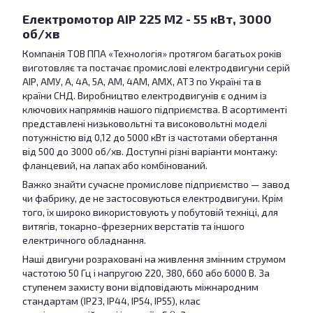
Електромотор АІР 225 M2 - 55 кВт, 3000
об/хв
Компанія ТОВ ППА «Технологія» протягом багатьох років
виготовляє та постачає промислові електродвигуни серій
АІР, АМУ, А, 4А, 5А, АМ, 4АМ, АМХ, АТ3 по Україні та в
країни СНД. Виробництво електродвигунів є одним із
ключових напрямків нашого підприємства. В асортименті
представлені низьковольтні та високовольтні моделі
потужністю від 0,12 до 5000 кВт із частотами обертання
від 500 до 3000 об/хв. Доступні різні варіанти монтажу:
фланцевий, на лапах або комбінований.
Важко знайти сучасне промислове підприємство — завод
чи фабрику, де не застосовуються електродвигуни. Крім
того, їх широко використовують у побутовій техніці, для
витягів, токарно-фрезерних верстатів та іншого
електричного обладнання.
Наші двигуни розраховані на живлення змінним струмом
частотою 50 Гц і напругою 220, 380, 660 або 6000 В. За
ступенем захисту вони відповідають міжнародним
стандартам (IP23, IP44, IP54, IP55), клас