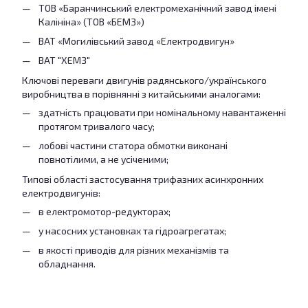
ТОВ «Баранчинський електромеханічний завод імені
Калініна» (ТОВ «БЕМЗ»)
ВАТ «Могилівський завод «Електродвигун»
ВАТ "ХЕМЗ"
Ключові переваги двигунів радянського/українського
виробництва в порівнянні з китайськими аналогами:
здатність працювати при номінальному навантаженні
протягом тривалого часу;
лобові частини статора обмотки виконані
повнотілими, а не усіченими;
Типові області застосування трифазних асинхронних
електродвигунів:
в електромотор-редукторах;
у насосних установках та гідроагрегатах;
в якості приводів для різних механізмів та
обладнання.