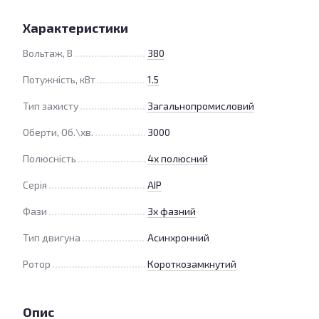
Характеристики
Вольтаж, В
380
Потужність, кВт
1.5
Тип захисту
Загальнопромисловий
Оберти, Об.\хв.
3000
Полюсність
4х полюсний
Серія
АІР
Фази
3х фазний
Тип двигуна
Асинхронний
Ротор
Короткозамкнутий
Опис