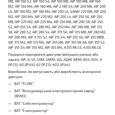
М8, АІР 160 S2, АІР 160 S4, АІР 160 М6, АІР 180 М8, АІР 160
М2, АІР 160 М4, АІР 180 М6, АІР 2 180 S4, АІР 200 M6, АІР 200
L8, АІР 180 М2, АІР 180 М4, АІР 200 L6, 4АМУ 225 М8, АІР 200
M2, АІР 200 M4, АІР 220 М2, АІР 200 L4, АІР 250 S6, АІР 250
М8, АІР 225 М2, АІР 225 М4, АІР 250 М6, АІР 280 S8, АІР 250
S2, АІР 250 S4, АІР 280 М2, АІР 250 М4, АІР 280 М6, АІР 315
S8, АІР 280 S2, АІР 280 S4, АІР 315 S6, АІР 315 М8, АІР 280 М2,
АІР 280 М4, АІР 3 315 S2, АІР 315 S4, АІР 355 S6, АІР 355 МB8,
АІР 315 М2, АІР 315 М4, АІР 355 М6, АІР 355 MLA8, АІР 355 S2,
АІР 355 S4 АІР 355 М2, АІР 355 М4, А355 МLC6, А355 МLC8.
Поширені маркування двигунів (випущені раніше або
зараз): AІР, А, 5A, 5АМ, 5AМХ, AД, AДМ, AІРМ, AО3, AО4, A
(IP23), AO (IP44), A2 (IP23), АО2 (IP44).
Виробники, які випускають або виробляють асинхронні
двигуни:
ВАТ "ELDIN"
ВАТ "Володимирський електромоторний завод"
(ВЕМЗ)
ВАТ "Сибелектромотор"
ВАТ "Електромотор"