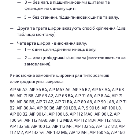
3 — без лап, з підшипниковими щитами та
фланцем на одному щиті;
5 — без станини, підшипникових щитів та валу.
Друга та третя цифри вказують спосіб кріплення (див.
таблицю монтажу).
Четверта цифра - виконання валу:
1 — один циліндричний кінець валу;
2 — два циліндричні кінці валу (виготовляється на
замовлення).
У нас можна замовити широкий ряд типорозмірів
електродвигунів, зокрема:
АІР 56 А2, АІР 56 В4, АІР М63 А6, АІР 56 В2, АІР 63 А4, АІР 63
В6, АІР 71 В8, АІР 63 А2, АІР 63 В4, АІР 71 А6, АІР 8 А4, АІР 71
В6, АІР 80 В8, АІР 71 А2, АІР 71 В4, АІР 80 А6, АІР 90 LА8, АІР 71
В2, АІР 80 A4, АІР 80 В6, АІР 90 LВ8, АІР, 9 90 L6, АІР 100 L8,
АІР 80 В2, АІР 90 L4, АІР 100 L6, АІР 112 МА8, АІР 90 L2, АІР
100 S4, АІР 112 МA6, АІР 112 МВ8, АІР 112 МВ4 АІР 112 МB6,
АІР 132 S8, АІР 100 L2, АІР 112 М4, АІР 132 S6, АІР 132 М8, АІР
112 М2, АІР 132 S4, АІР 132 М6, АІР 12 М4, АІР 160 S6, АІР 160