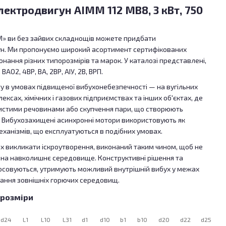
ектродвигун АІММ 112 МВ8, 3 кВт, 750
М» ви без зайвих складнощів можете придбати
н. Ми пропонуємо широкий асортимент сертифікованих
нання різних типорозмірів та марок. У каталозі представлені,
ВАО2, 4ВР, ВА, 2ВР, АІУ, 2В, ВРП.
ту в умовах підвищеної вибухонебезпечності — на вугільних
сах, хімічних і газових підприємствах та інших об'єктах, де
истими речовинами або скупчення пари, що створюють
Вибухозахищені асинхронні мотори використовують як
механізмів, що експлуатуються в подібних умовах.
них викликати іскроутворення, виконаний таким чином, щоб не
 на навколишнє середовище. Конструктивні рішення та
тосовуються, утримують можливий внутрішній вибух у межах
ймання зовнішніх горючих середовищ.
 розміри
d24
L1
L10
L31
d1
d10
b1
b10
d20
d22
d25