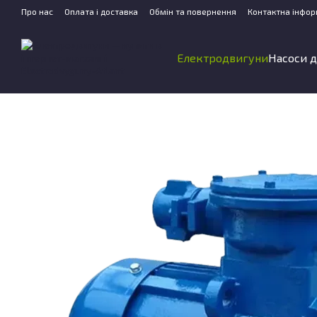
Перейти до основного контенту
Про нас
Оплата і доставка
Обмін та повернення
Контактна інфор
Електродвигуни
Насоси д