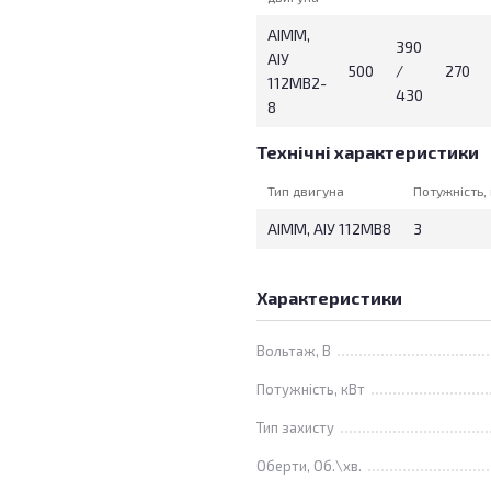
АІММ,
390
АІУ
500
/
270
112МВ2-
430
8
Технічні характеристики
Тип двигуна
Потужність,
АІММ, АІУ 112МВ8
3
Характеристики
Вольтаж, В
Потужність, кВт
Тип захисту
Оберти, Об.\хв.