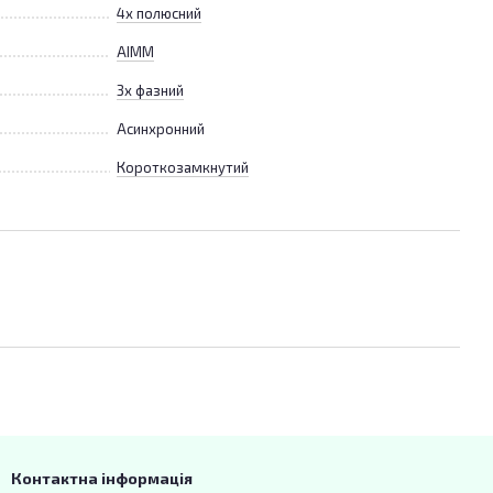
4х полюсний
АІММ
3х фазний
Асинхронний
Короткозамкнутий
Контактна інформація