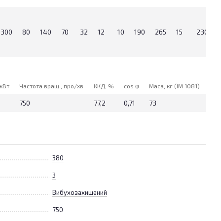
300
80
140
70
32
12
10
190
265
15
230
 кВт
Частота вращ., про/хв
ККД, %
cos φ
Маса, кг (IM 1081)
750
77,2
0,71
73
380
3
Вибухозахищений
750