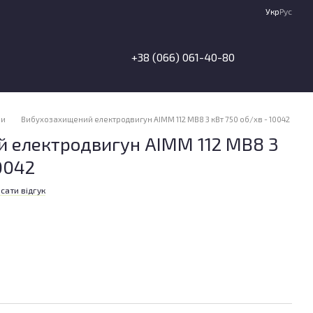
Укр
Рус
+38 (066) 061-40-80
ни
Вибухозахищений електродвигун АІММ 112 МВ8 3 кВт 750 об/хв - 10042
 електродвигун АІММ 112 МВ8 3
0042
сати відгук