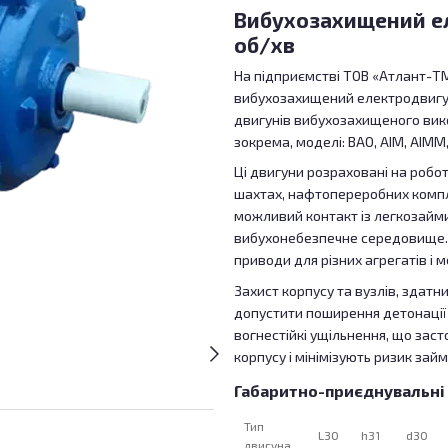
Вибухозахищений ел
об/хв
На підприємстві ТОВ «Атлант-Т
вибухозахищений електродвигу
двигунів вибухозахищеного вико
зокрема, моделі: ВАО, АІМ, АІММ, 
Ці двигуни розраховані на робо
шахтах, нафтопереробних комплек
можливий контакт із легкозайм
вибухонебезпечне середовище. 
приводи для різних агрегатів і 
Захист корпусу та вузлів, здат
допустити поширення детонації
вогнестійкі ущільнення, що зас
корпусу і мінімізують ризик за
Габаритно-приєднувальні
Тип
L30
h31
d30
двигуна