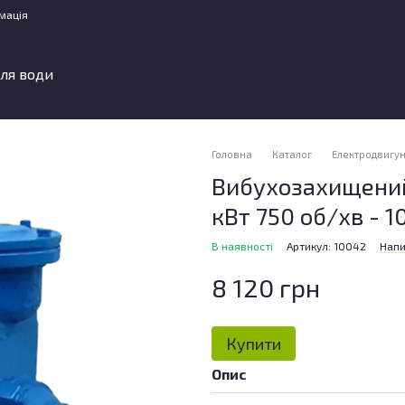
мація
ля води
Головна
Каталог
Електродвигу
Вибухозахищений
кВт 750 об/хв - 1
В наявності
Артикул: 10042
Напи
8 120 грн
Купити
Опис