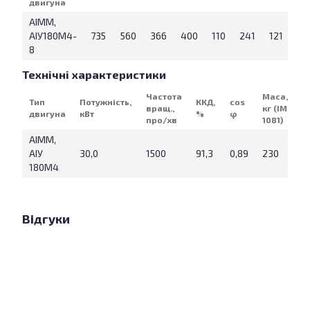
двигуна
АІММ,
АІУ180М4-
735
560
366
400
110
241
121
55
8
Технічні характеристики
Частота
Маса,
Тип
Потужність,
ККД,
cos
вращ.,
кг (IM
двигуна
кВт
%
φ
про/хв
1081)
АІММ,
АІУ
30,0
1500
91,3
0,89
230
180М4
Відгуки