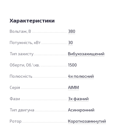
Характеристики
Вольтаж, В
380
Потужність, кВт
30
Тип захисту
Вибухозахищений
Оберти, Об.\хв.
1500
Полюсність
4х полюсний
Серія
АІММ
Фази
3х фазний
Тип двигуна
Асинхронний
Ротор
Короткозамкнутий