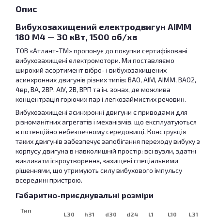
Опис
Вибухозахищений електродвигун АІММ
180 М4 — 30 кВт, 1500 об/хв
ТОВ «Атлант-ТМ» пропонує до покупки сертифіковані
вибухозахищені електромотори. Ми поставляємо
широкий асортимент вібро- і вибухозахищених
асинхронних двигунів різних типів: ВАО, АІМ, АІММ, ВАО2,
4вр, ВА, 2ВР, АІУ, 2В, ВРП та ін. зонах, де можлива
концентрація горючих пар і легкозаймистих речовин.
Вибухозахищені асинхронні двигуни є приводами для
різноманітних агрегатів і механізмів, що експлуатуються
в потенційно небезпечному середовищі. Конструкція
таких двигунів забезпечує запобігання переходу вибуху з
корпусу двигуна в навколишній простір: всі вузли, здатні
викликати іскроутворення, захищені спеціальними
рішеннями, що утримують силу вибухового імпульсу
всередині пристрою.
Габаритно-приєднувальні розміри
Тип
L30
h31
d30
d24
L1
L10
L31
d1