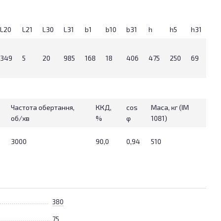
L20
L21
L30
L31
b1
b10
b31
h
h5
h31
d1
349
5
20
985
168
18
406
475
250
69
54
Частота обертання,
ККД,
cos
Маса, кг (IM
об/хв
%
φ
1081)
3000
90,0
0,94
510
380
75