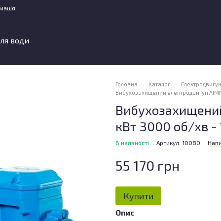
мація
ля води
Головна
Каталог
Електродвигу
Вибухозахищений електродвигун АІММ 2
Вибухозахищений
кВт 3000 об/хв -
В наявності
Артикул: 10080
Напи
55 170 грн
Купити
Опис