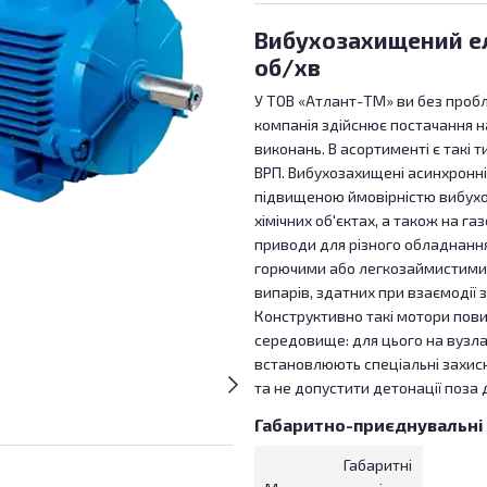
Вибухозахищений ел
об/хв
У ТОВ «Атлант-ТМ» ви без про
компанія здійснює постачання 
виконань. В асортименті є такі ти
ВРП. Вибухозахищені асинхронн
підвищеною ймовірністю вибухо
хімічних об'єктах, а також на г
приводи для різного обладнання 
горючими або легкозаймистими 
випарів, здатних при взаємодії
Конструктивно такі мотори пов
середовище: для цього на вузла
встановлюють спеціальні захисн
та не допустити детонації поза 
Габаритно-приєднувальні
Габаритні