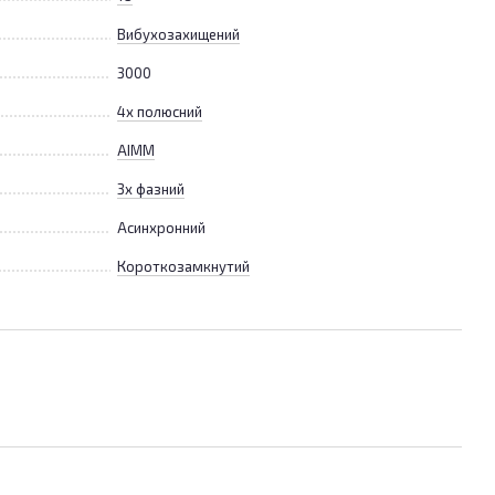
Вибухозахищений
3000
4х полюсний
АІММ
3х фазний
Асинхронний
Короткозамкнутий