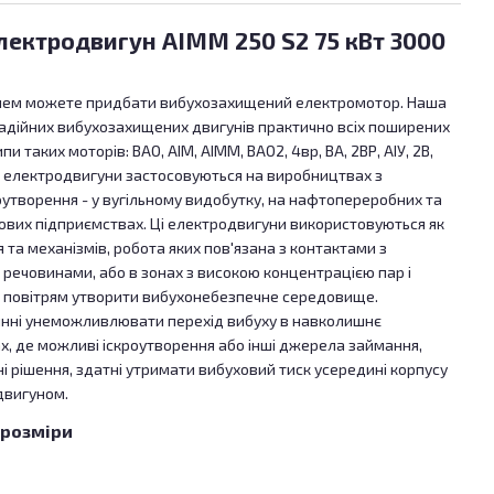
ектродвигун АІММ 250 S2 75 кВт 3000
блем можете придбати вибухозахищений електромотор. Наша
надійних вибухозахищених двигунів практично всіх поширених
пи таких моторів: ВАО, АІМ, АІММ, ВАО2, 4вр, ВА, 2ВР, АІУ, 2В,
і електродвигуни застосовуються на виробництвах з
утворення - у вугільному видобутку, на нафтопереробних та
азових підприємствах. Ці електродвигуни використовуються як
та механізмів, робота яких пов'язана з контактами з
речовинами, або в зонах з високою концентрацією пар і
 з повітрям утворити вибухонебезпечне середовище.
инні унеможливлювати перехід вибуху в навколишнє
х, де можливі іскроутворення або інші джерела займання,
і рішення, здатні утримати вибуховий тиск усередині корпусу
двигуном.
 розміри