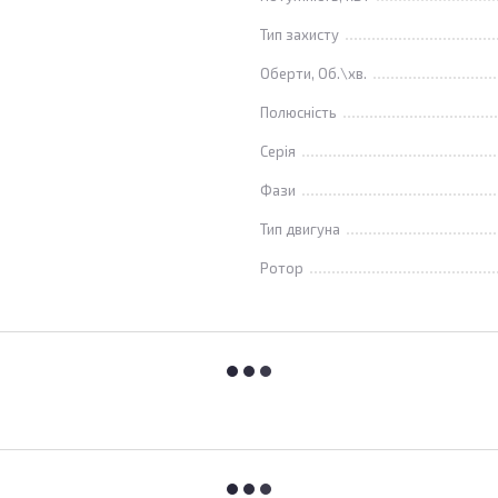
Тип захисту
Оберти, Об.\хв.
Полюсність
Серія
Фази
Тип двигуна
Ротор