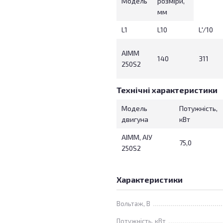
Модель
розміри,
мм
L1
L10
L'/10
АІММ
140
311
250S2
Технічні характеристики
Модель
Потужність,
двигуна
кВт
АІММ, АІУ
75,0
250S2
Характеристики
Вольтаж, В
Потужність, кВт