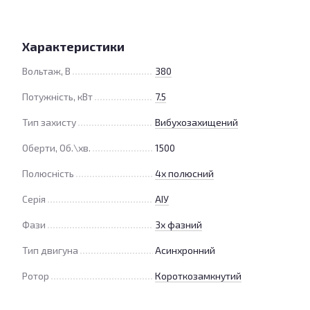
Характеристики
Вольтаж, В
380
Потужність, кВт
7.5
Тип захисту
Вибухозахищений
Оберти, Об.\хв.
1500
Полюсність
4х полюсний
Серія
АІУ
Фази
3х фазний
Тип двигуна
Асинхронний
Ротор
Короткозамкнутий