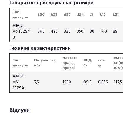
Габаритно-приєднувальні розміри
Тип
L30
h31
d30
d24
L1
L10
L31
d1
двигуна
АІММ,
АІУ132S4-
540
495
320
350
80
140
89
38
8
Технічні характеристики
Частота
Маса,
Тип
Потужність,
ККД,
cos
вращ.,
кг (IM
двигуна
кВт
%
φ
про/хв
1081)
АІММ,
АІУ
7,5
1500
89,3
0,855
117,5
132S4
Відгуки