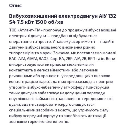
Опис
Вибухозахищений електродвигун АІУ 132
S4 7,5 кВт 1500 об/хв
ТОВ «Атлант-ТМ» пропонує до продажу вибухозахищені
електричні двигуни — придбання відбувається
оперативно та просто. У нашому асортименті — надійні
двигуни вибухозахищеного виконання різних
типорозмірів та марок. Зокрема, ми поставляємо моделі
ВАО, АІМ, АІММ, ВАО2, 4вр, ВА, 2ВР, АІУ, 2В, ВРП та ін. Вони
використовуються як приводи механізмів, які
контактують з легкозаймистими або летючими
речовинами або працюють у середовищах з високою
концентрацією парів, здатних при взаємодії з повітрям
утворити вибухонебезпечну атмосферу. Конструкція
таких двигунів забезпечує недопущення переходу
внутрішнього займання в навколишнє середовище: всі
вузли, здатні створювати іскру, оснащуються
спеціальними засобами захисту, що утримують силу
вибуху всередині корпусу та запобігають детонації
зовнішніх горючих компонентів.