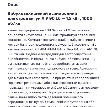
Опис
Вибухозахищений асинхронний
електродвигун АІУ 90 L6 — 1,5 кВт, 1000
об/хв
У нашому підприємстві ТОВ "Атлант-ТМ" ви можете
придбати вибухозахищений електродвигун без зайвих
складнощів. Компанія постачає надійні вибухозахищені
мотори багатьох поширених маркувань. В асортименті є
такі виконання: ВАО, АІМ, АІММ, ВАО2, 4вр, ВА, 2ВР, АІУ, 2В,
ВРП та інші. Подібні електродвигуни застосовують на
виробництвах із підвищеною вибухонебезпечністю — у
вугільних шахтах, на нафтопереробних та газових
комплексах, на хімічних підприємствах тощо. Асинхронні
вибухозахищені мотори використовуються як приводи
для механізмів і агрегатів, що працюють в середовищах з
горючими речовинами або з високою концентрацією
парів, здатних утворювати вибухонебезпечну атмосферу
при взаємодії з повітрям. За рахунок конструктивних
рішень вони запобігають детонації зовнішнього
середовища: всі вузли, де можливі іскроутворення або
інше загоряння, оснащуються спеціальними захисними