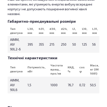
елементами, які утримують енергію вибуху всередині
корпусу і не допускають поширення вогняної хвилі
назовні.
Габаритно-приєднувальні розміри
Тип
L30,
h31,
d30,
d24,
L1,
L10,
L31,
d1,
двигуна
мм
мм
мм
мм
мм
мм
мм
м
АІММ,
АІУ
395
355
215
250
50
125
56
24
90L2-6
Технічні характеристики
Частота
Маса,
Тип
Потужність,
ККД,
cos
вращ.,
кг (IM
двигуна
кВт
%
φ
про/хв
1081)
АІММ,
АІУ
1,5
1000
76,7
0,72
50,5
90L6