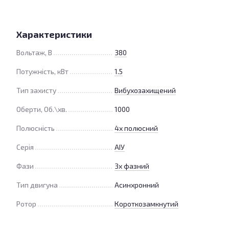
Характеристики
Вольтаж, В
380
Потужність, кВт
1.5
Тип захисту
Вибухозахищений
Оберти, Об.\хв.
1000
Полюсність
4х полюсний
Серія
АІУ
Фази
3х фазний
Тип двигуна
Асинхронний
Ротор
Короткозамкнутий