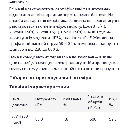
двигуном.
Всі наші електромотори сертифіковані та виготовлені
відповідно до міжнародних норм та вимог безпеки. На
вироби діє гарантія виробника. Залежно від серії двигунів
реалізуються такі типи вибухозахисту: IExdeBT5(4),
2ExdeIICT5(4), 2ExdIICT5(4), IExdIIBT5(4), РВ-ЗВ. Ступінь
захисту всіх моделей - IP54, клас ізоляції - F. Живлення -
трифазний змінний струм 50/60 Гц, номінальна напруга в
діапазоні від 220 до 660 В.
Одна з конкурентних переваг нашої компанії — вигідні
ціни на вибухозахищені електродвигуни. Ми пропонуємо
гнучку систему знижок для постійних та оптових покупців.
Габаритно-приєднувальні розміри
Технічні характеристики
Частота
Тип
Потужність,
Ковзання,
ККД,
co
обертів,
двигуна
кВт
%
%
φ
об./хв.
АІУМ250-
85,0
1,6
1500
92,5
0,
1SA4