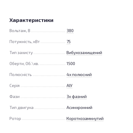
Характеристики
Вольтаж, В
380
Потужність, кВт
75
Тип захисту
Вибухозахищений
Оберти, Об.\хв.
1500
Полюсність
4х полюсний
Серія
АІУ
Фази
3х фазний
Тип двигуна
Асинхронний
Ротор
Короткозамкнутий