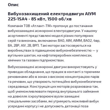
Опис
Вибухозахищений електродвигун АІУМ
225-1SA4 - 85 кВт, 1500 об/хв
Компанія ТОВ «Атлант-ТМ» пропонує до постачання
вибухозахищені асинхронні електродвигуни. У нашому
асортименті представлені моделі різних популярних
серій та виконань, включаючи: ВАО, АІМ, АІММ, ВАО2, 4вр,
ВА, 2ВР, АІУ, 2В, ВРП. Такі мотори застосовуються на
виробництвах із підвищеною вибухонебезпечністю — у
вугільних шахтах, на нафтопереробних комплексах,
хімічних та газових підприємствах.
Вибухозахищені асинхронні двигуни використовують у
приводах обладнання, що працює в контакті з горючими
речовинами або в зонах з високою концентрацією парів
та речовин, що утворюють потенційно вибухонебезпечне
середовище. Конструкція цих моторів розрахована так,
щоб унеможливлювати перехід внутрішнього займання
на довкілля: іскроутворюючі вузли захищені
спеціальними засобами, які утримують можливий вибух
усередині корпусу і не допускають детонації поза