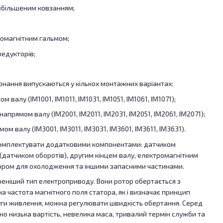
 збільшеним ковзанням;
ромагнітним гальмом;
едукторів;
нання випускаються у кількох монтажних варіантах:
 валу (IM1001, IM1011, IM1031, IM1051, IM1061, IM1071);
апрямом валу (IM2001, IM2011, IM2031, IM2051, IM2061, IM2071);
ом валу (IM3001, IM3011, IM3031, IM3601, IM3611, IM3631).
омплектувати додатковими компонентами: датчиком
датчиком оборотів), другим кінцем валу, електромагнітним
ором для охолодження та іншими запасними частинами.
еніший тип електроприводу. Вони ротор обертається з
а частота магнітного поля статора, як і визначає принцип
уги живлення, можна регулювати швидкість обертання. Серед
но низька вартість, невелика маса, тривалий термін служби та