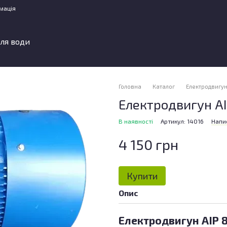
мація
ля води
Головна
Каталог
Електродвигу
Електродвигун АІР
В наявності
Артикул: 14016
Напис
4 150 грн
Купити
Опис
Електродвигун АІР 8