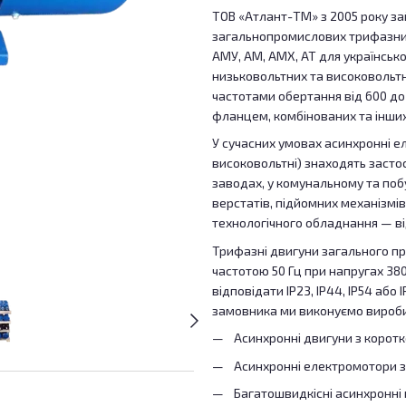
ТОВ «Атлант-ТМ» з 2005 року з
загальнопромислових трифазних 
АМУ, АМ, АМХ, АТ для українсько
низьковольтних та високовольтн
частотами обертання від 600 до 
фланцем, комбінованих та інших
У сучасних умовах асинхронні 
високовольтні) знаходять засто
заводах, у комунальному та поб
верстатів, підйомних механізмів,
технологічного обладнання — ві
Трифазні двигуни загального п
частотою 50 Гц при напругах 380
відповідати IP23, IP44, IP54 або 
замовника ми виконуємо вироби 
Асинхронні двигуни з корот
Асинхронні електромотори 
Багатошвидкісні асинхронні