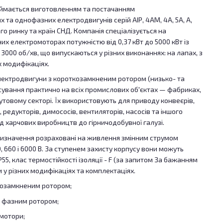
аймається виготовленням та постачанням
та однофазних електродвигунів серій АІР, 4АМ, 4А, 5А, А,
го ринку та країн СНД. Компанія спеціалізується на
их електромоторах потужністю від 0,37 кВт до 5000 кВт із
3000 об/хв, що випускаються у різних виконаннях: на лапах, з
 модифікаціях.
електродвигуни з короткозамкненим ротором (низько- та
сування практично на всіх промислових об'єктах — фабриках,
утовому секторі. Їх використовують для приводу конвеєрів,
 редукторів, димососів, вентиляторів, насосів та іншого
д харчових виробництв до гірничодобувної галузі.
ризначення розраховані на живлення змінним струмом
, 660 і 6000 В. За ступенем захисту корпусу вони можуть
IP55, клас термостійкості ізоляції - F (за запитом За бажанням
у різних модифікаціях та комплектаціях.
козамкненим ротором;
з фазним ротором;
 мотори;