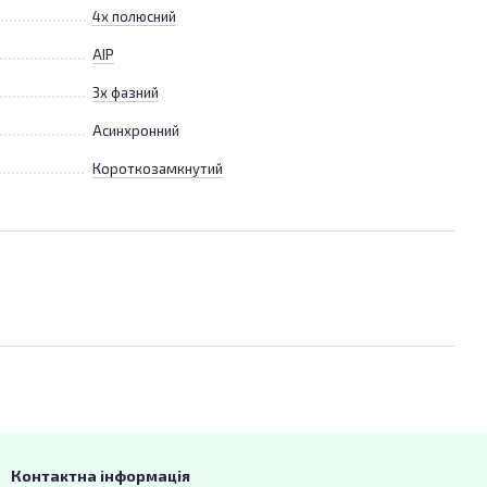
4х полюсний
АІР
3х фазний
Асинхронний
Короткозамкнутий
Контактна інформація