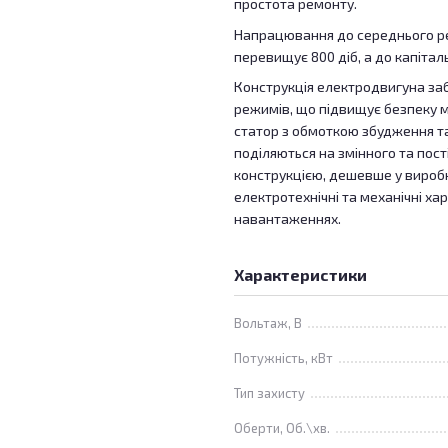
простота ремонту.
Напрацювання до середнього рем
перевищує 800 діб, а до капітал
Конструкція електродвигуна заб
режимів, що підвищує безпеку м
статор з обмоткою збудження та
поділяються на змінного та пост
конструкцією, дешевше у виробн
електротехнічні та механічні ха
навантаженнях.
Характеристики
Вольтаж, В
Потужність, кВт
Тип захисту
Оберти, Об.\хв.