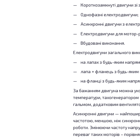
Короткозамкнуті двигуни зі
Однофазні електродвигуни;
Асинхронні двигуни з елект
Електродвигуни для мотор-р
Вбудовані виконання.
Електродвигуни загального вико
на лапах з будь-яким напрямом
лапа + фланець з будь-яким н
на фланці з будь-яким напрям
За бажанням двигуна можна ук
температури, тахогенератором (
гальмом, додатковим вентилят
Асинхронні двигуни — найпошир
частотою, меншою, ніж синхронн
роботи. Змінюючи частоту напр
переваг таких моторів – порівня