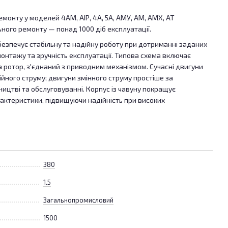
онту у моделей 4АМ, АІР, 4А, 5А, АМУ, АМ, АМХ, АТ
ьного ремонту — понад 1000 діб експлуатації.
езпечує стабільну та надійну роботу при дотриманні заданих
онтажу та зручність експлуатації. Типова схема включає
 ротор, з'єднаний з приводним механізмом. Сучасні двигуни
ійного струму; двигуни змінного струму простіше за
ицтві та обслуговуванні. Корпус із чавуну покращує
рактеристики, підвищуючи надійність при високих
380
1.5
Загальнопромисловий
1500