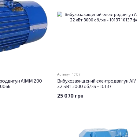
Артикул: 10137
тродвигун АІММ 200
Вибухозахищений електродвигун АІУ 
10066
22 кВт 3000 об/хв - 10137
25 070 грн