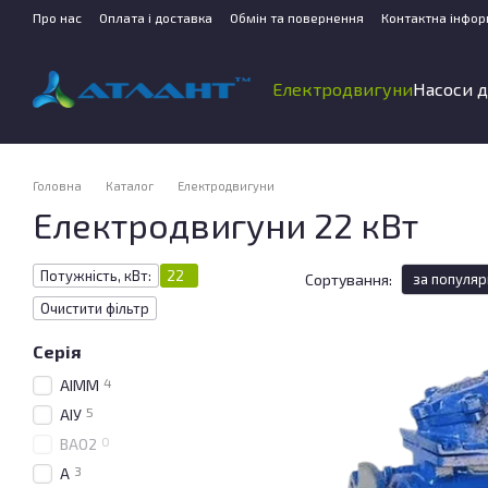
Перейти до основного контенту
Про нас
Оплата і доставка
Обмін та повернення
Контактна інфор
Електродвигуни
Насоси д
Головна
Каталог
Електродвигуни
Електродвигуни 22 кВт
Потужність, кВт:
22
Сортування:
за популяр
Очистити фільтр
Серія
4
АІММ
5
АІУ
0
ВАО2
3
А