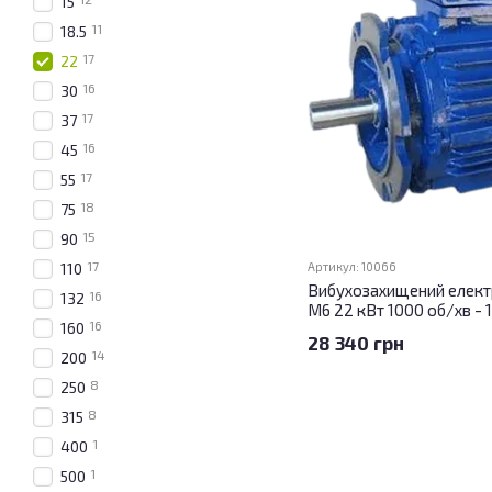
15
11
18.5
17
22
16
30
17
37
16
45
17
55
18
75
15
90
17
110
Артикул: 10066
Вибухозахищений елек
16
132
М6 22 кВт 1000 об/хв - 
16
160
28 340 грн
14
200
8
250
8
315
1
400
1
500