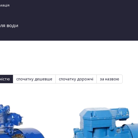
мація
ля води
ністю
спочатку дешевше
спочатку дорожчі
за назвою