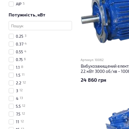
5
АІР
Потужність, кВт
3
0.25
4
0.37
4
0.55
6
0.75
Артикул: 10062
Вибухозахищений елект
8
1.1
22 кВт 3000 об/хв - 100
11
1.5
24 860 грн
12
2.2
12
3
13
4
12
5.5
12
7.5
12
11
12