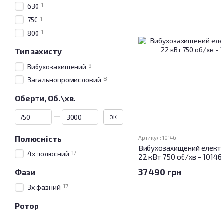
1
630
1
750
1
800
Тип захисту
9
Вибухозахищений
8
Загальнопромисловий
Оберти, Об.\хв.
Від Оберти, Об.\хв.
До Оберти, Об.\хв.
ОК
Полюсність
Артикул: 10146
Вибухозахищений елект
17
4х полюсний
22 кВт 750 об/хв - 1014
37 490 грн
Фази
17
3х фазний
Ротор