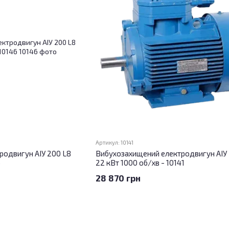
Артикул: 10141
родвигун АІУ 200 L8
Вибухозахищений електродвигун АІУ
6
22 кВт 1000 об/хв - 10141
28 870 грн