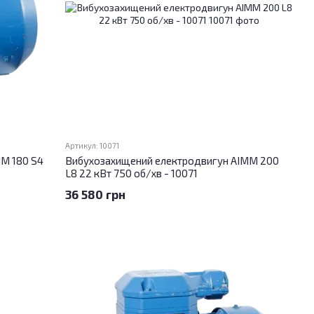
Артикул: 10071
М 180 S4
Вибухозахищений електродвигун АІММ 200
L8 22 кВт 750 об/хв - 10071
36 580 грн