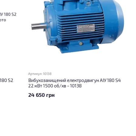
Артикул: 10138
180 S2
Вибухозахищений електродвигун АІУ 180 S4
22 кВт 1500 об/хв - 10138
24 650 грн