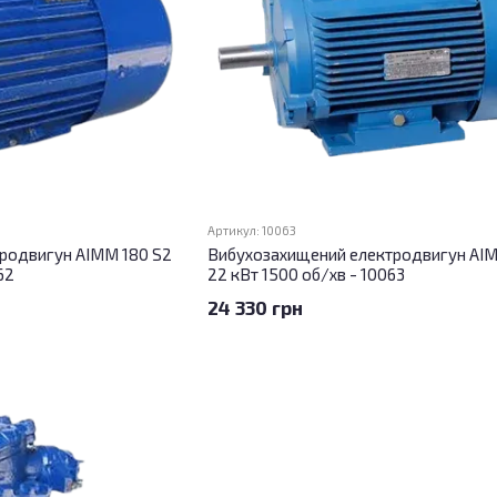
Артикул: 10063
родвигун АІММ 180 S2
Вибухозахищений електродвигун АІМ
62
22 кВт 1500 об/хв - 10063
24 330 грн