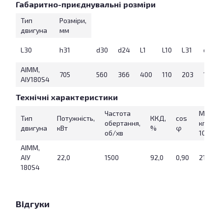
Габаритно-приєднувальні розміри
Тип
Розміри,
двигуна
мм
L30
h31
d30
d24
L1
L10
L31
d1
АІММ,
705
560
366
400
110
203
121
АІУ180S4
Технічні характеристики
Частота
Маса,
Тип
Потужність,
ККД,
cos
обертання,
кг (IM
двигуна
кВт
%
φ
об/хв
1081)
АІММ,
АІУ
22,0
1500
92,0
0,90
215
180S4
Відгуки