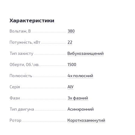
Характеристики
Вольтаж, В
380
Потужність, кВт
22
Тип захисту
Вибухозахищений
Оберти, Об.\хв.
1500
Полюсність
4х полюсний
Серія
АІУ
Фази
3х фазний
Тип двигуна
Асинхронний
Ротор
Короткозамкнутий