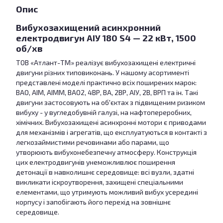
Опис
Вибухозахищений асинхронний
електродвигун АІУ 180 S4 — 22 кВт, 1500
об/хв
ТОВ «Атлант-ТМ» реалізує вибухозахищені електричні
двигуни різних типовиконань. У нашому асортименті
представлені моделі практично всіх поширених марок:
ВАО, АІМ, АІММ, ВАО2, 4ВР, ВА, 2ВР, АІУ, 2В, ВРП та ін. Такі
двигуни застосовують на об'єктах з підвищеним ризиком
вибуху - у вугледобувній галузі, на нафтопереробних,
хімічних. Вибухозахищені асинхронні мотори є приводами
для механізмів і агрегатів, що експлуатуються в контакті з
легкозаймистими речовинами або парами, що
утворюють вибухонебезпечну атмосферу. Конструкція
цих електродвигунів унеможливлює поширення
детонації в навколишнє середовище: всі вузли, здатні
викликати іскроутворення, захищені спеціальними
елементами, що утримують можливий вибух усередині
корпусу і запобігають його перехід на зовнішнє
середовище.