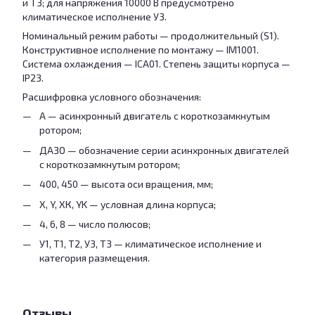
и Т3; для напряжения 10000 В предусмотрено
климатическое исполнение У3.
Номинальный режим работы — продолжительный (S1).
Конструктивное исполнение по монтажу — IM1001.
Система охлаждения — ICA01. Степень защиты корпуса —
IP23.
Расшифровка условного обозначения:
А — асинхронный двигатель с короткозамкнутым
ротором;
ДАЗО — обозначение серии асинхронных двигателей
с короткозамкнутым ротором;
400, 450 — высота оси вращения, мм;
Х, Y, ХК, YK — условная длина корпуса;
4, 6, 8 — число полюсов;
У1, Т1, Т2, У3, Т3 — климатическое исполнение и
категория размещения.
Отзывы