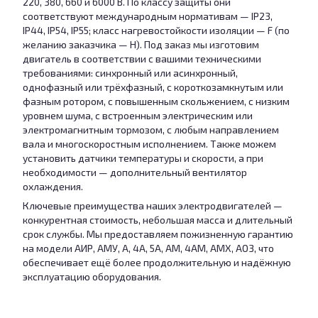
220, 380, 660 и 6000 В. По классу защиты они
соответствуют международным нормативам — IP23,
IP44, IP54, IP55; класс нагревостойкости изоляции — F (по
желанию заказчика — H). Под заказ мы изготовим
двигатель в соответствии с вашими техническими
требованиями: синхронный или асинхронный,
однофазный или трёхфазный, с короткозамкнутым или
фазным ротором, с повышенным скольжением, с низким
уровнем шума, с встроенным электрическим или
электромагнитным тормозом, с любым направлением
вала и многоскоростным исполнением. Также можем
установить датчики температуры и скорости, а при
необходимости — дополнительный вентилятор
охлаждения.
Ключевые преимущества наших электродвигателей —
конкурентная стоимость, небольшая масса и длительный
срок службы. Мы предоставляем пожизненную гарантию
на модели АИР, АМУ, А, 4А, 5А, АМ, 4АМ, АМХ, АО3, что
обеспечивает ещё более продолжительную и надёжную
эксплуатацию оборудования.