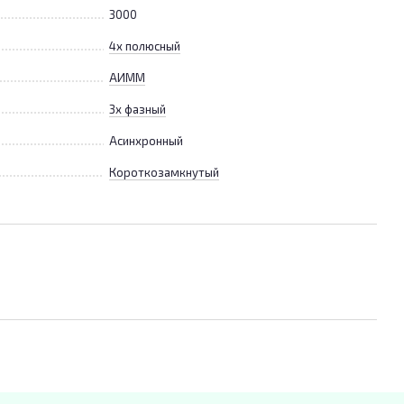
3000
4х полюсный
АИММ
3х фазный
Асинхронный
Короткозамкнутый