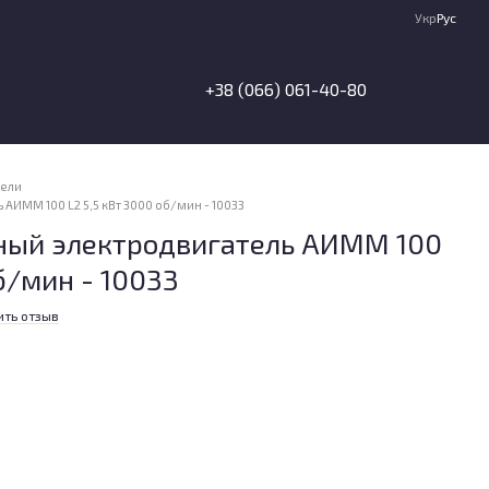
Укр
Рус
+38 (066) 061-40-80
тели
ИММ 100 L2 5,5 кВт 3000 об/мин - 10033
ый электродвигатель АИММ 100
об/мин - 10033
ить отзыв