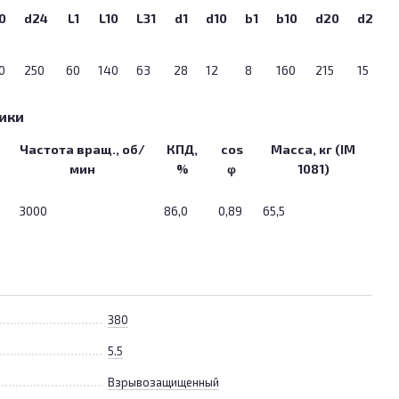
0
d24
L1
L10
L31
d1
d10
b1
b10
d20
d22
0
250
60
140
63
28
12
8
160
215
15
ики
Частота вращ., об/
КПД,
cos
Масса, кг (IM
мин
%
φ
1081)
3000
86,0
0,89
65,5
380
5.5
Взрывозащищенный