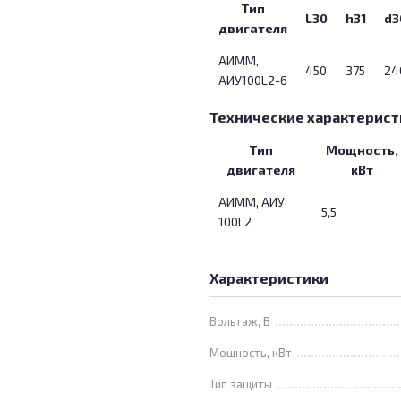
Тип
L30
h31
d3
двигателя
АИММ,
450
375
24
АИУ100L2-6
Технические характерист
Тип
Мощность,
двигателя
кВт
АИММ, АИУ
5,5
100L2
Характеристики
Вольтаж, В
Мощность, кВт
Тип защиты