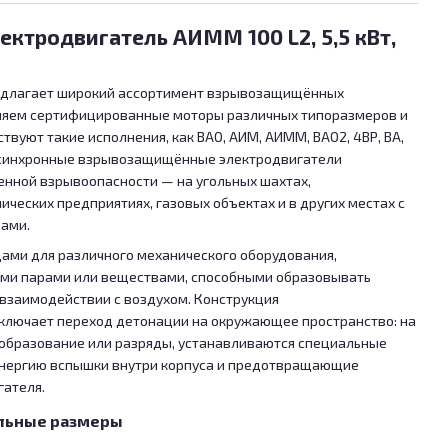
ктродвигатель АИММ 100 L2, 5,5 кВт,
едлагает широкий ассортимент взрывозащищённых
ляем сертифицированные моторы различных типоразмеров и
ствуют такие исполнения, как ВАО, АИМ, АИММ, ВАО2, 4ВР, ВА,
ти асинхронные взрывозащищённые электродвигатели
енной взрывоопасности — на угольных шахтах,
еских предприятиях, газовых объектах и в других местах с
ами.
ами для различного механического оборудования,
ими парами или веществами, способными образовывать
взаимодействии с воздухом. Конструкция
лючает переход детонации на окружающее пространство: на
ообразование или разряды, устанавливаются специальные
нергию вспышки внутри корпуса и предотвращающие
гателя.
льные размеры