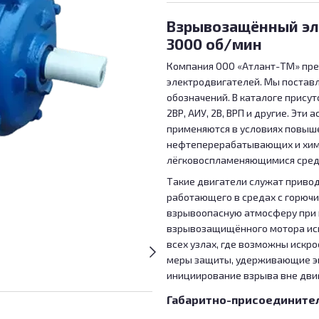
Взрывозащённый эле
3000 об/мин
Компания ООО «Атлант-ТМ» пр
электродвигателей. Мы постав
обозначений. В каталоге присут
2ВР, АИУ, 2В, ВРП и другие. Э
применяются в условиях повыш
нефтеперерабатывающих и химич
лёгковоспламеняющимися сред
Такие двигатели служат привод
работающего в средах с горюч
взрывоопасную атмосферу при 
взрывозащищённого мотора иск
всех узлах, где возможны искр
меры защиты, удерживающие э
инициирование взрыва вне дви
Габаритно-присоедините