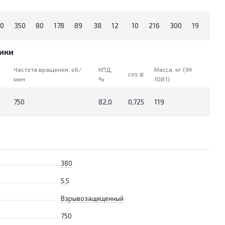
0
350
80
178
89
38
12
10
216
300
19
250
ики
Частота вращения, об/
КПД,
Масса, кг (IM
cos φ
мин
%
1081)
750
82,0
0,725
119
380
5.5
Взрывозащищенный
750