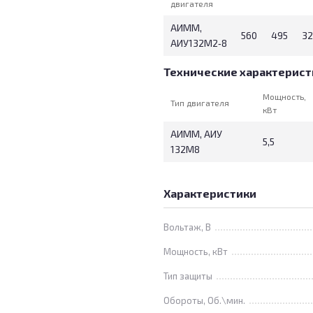
двигателя
АИММ,
560
495
32
АИУ132М2‑8
Технические характерист
Мощность,
Тип двигателя
кВт
АИММ, АИУ
5,5
132М8
Характеристики
Вольтаж, В
Мощность, кВт
Тип защиты
Обороты, Об.\мин.