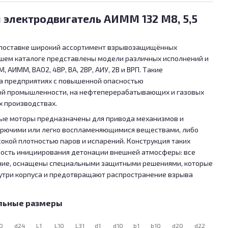
электродвигатель АИММ 132 М8, 5,5
 поставке широкий ассортимент взрывозащищённых
ашем каталоге представлены модели различных исполнений и
 АИММ, ВАО2, 4ВР, ВА, 2ВР, АИУ, 2В и ВРП. Такие
а предприятиях с повышенной опасностью
ой промышленности, на нефтеперерабатывающих и газовых
х производствах.
е моторы предназначены для привода механизмов и
горючими или легко воспламеняющимися веществами, либо
сокой плотностью паров и испарений. Конструкция таких
ость инициирования детонации внешней атмосферы: все
ение, оснащены специальными защитными решениями, которые
три корпуса и предотвращают распространение взрыва
льные размеры
0
d24
L1
L10
L31
d1
d10
b1
b10
d20
d22
d25