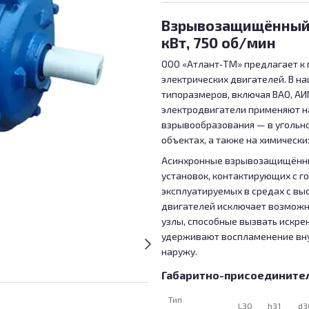
Взрывозащищённый 
кВт, 750 об/мин
ООО «Атлант‑TM» предлагает к
электрических двигателей. В н
типоразмеров, включая ВАО, АИМ,
электродвигатели применяют н
взрывообразования — в угольн
объектах, а также на химически
Асинхронные взрывозащищённы
установок, контактирующих с 
эксплуатируемых в средах с вы
двигателей исключает возможн
узлы, способные вызвать искр
удерживают воспламенение вну
наружу.
Габаритно-присоедините
Тип
L30
h31
d3