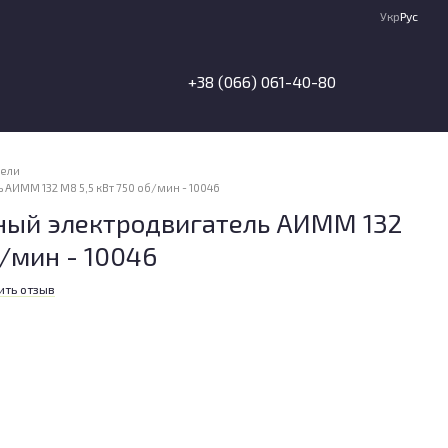
Укр
Рус
+38 (066) 061-40-80
тели
ИММ 132 М8 5,5 кВт 750 об/мин - 10046
ый электродвигатель АИММ 132
б/мин - 10046
ить отзыв