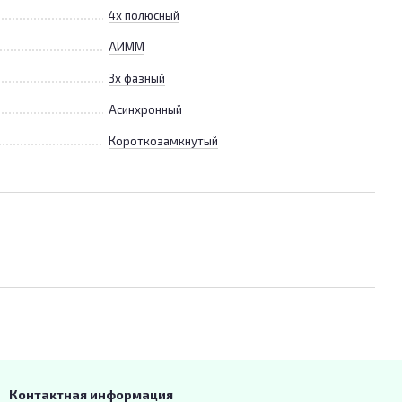
4х полюсный
АИММ
3х фазный
Асинхронный
Короткозамкнутый
Контактная информация