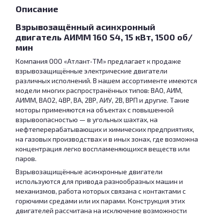
Описание
Взрывозащённый асинхронный
двигатель АИММ 160 S4, 15 кВт, 1500 об/
мин
Компания ООО «Атлант‑ТМ» предлагает к продаже
взрывозащищённые электрические двигатели
различных исполнений. В нашем ассортименте имеются
модели многих распространённых типов: ВАО, АИМ,
АИММ, ВАО2, 4ВР, ВА, 2ВР, АИУ, 2В, ВРП и другие. Такие
моторы применяются на объектах с повышенной
взрывоопасностью — в угольных шахтах, на
нефтеперерабатывающих и химических предприятиях,
на газовых производствах и в иных зонах, где возможна
концентрация легко воспламеняющихся веществ или
паров.
Взрывозащищённые асинхронные двигатели
используются для привода разнообразных машин и
механизмов, работа которых связана с контактами с
горючими средами или их парами. Конструкция этих
двигателей рассчитана на исключение возможности