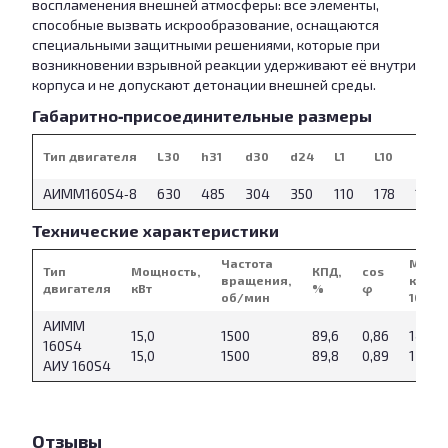
воспламенения внешней атмосферы: все элементы,
способные вызвать искрообразование, оснащаются
специальными защитными решениями, которые при
возникновении взрывной реакции удерживают её внутри
корпуса и не допускают детонации внешней среды.
Габаритно‑присоединительные размеры
Тип двигателя
L30
h31
d30
d24
L1
L10
L31
АИMM160S4‑8
630
485
304
350
110
178
108
Технические характеристики
Частота
Масса
Тип
Мощность,
КПД,
cos
вращения,
кг (IM
двигателя
кВт
%
φ
об/мин
1081)
АИММ
15,0
1500
89,6
0,86
140
160S4
15,0
1500
89,8
0,89
174
АИУ 160S4
Отзывы