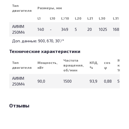
Тип
Размеры, мм
двигателя
L1
L10
L'/10
L20
L21
L30
L31
b1
АИММ
140
-
349
5
20
1025
168
2
250М4
Доп. данные: 900, 670, 30'/*
Технические характеристики
Частота
Масса
Тип
Мощность,
КПД,
cos
вращения,
кг (IM
двигателя
кВт
%
φ
об/мин
1081)
АИММ
90,0
1500
93,9
0,88
560
250М4
Отзывы