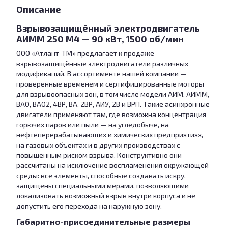
Описание
Взрывозащищённый электродвигатель
АИММ 250 М4 — 90 кВт, 1500 об/мин
ООО «Атлант‑ТМ» предлагает к продаже
взрывозащищённые электродвигатели различных
модификаций. В ассортименте нашей компании —
проверенные временем и сертифицированные моторы
для взрывоопасных зон, в том числе модели АИМ, АИММ,
ВАО, ВАО2, 4ВР, ВА, 2ВР, АИУ, 2В и ВРП. Такие асинхронные
двигатели применяют там, где возможна концентрация
горючих паров или пыли — на угледобыче, на
нефтеперерабатывающих и химических предприятиях,
на газовых объектах и в других производствах с
повышенным риском взрыва. Конструктивно они
рассчитаны на исключение воспламенения окружающей
среды: все элементы, способные создавать искру,
защищены специальными мерами, позволяющими
локализовать возможный взрыв внутри корпуса и не
допустить его перехода на наружную зону.
Габаритно-присоединительные размеры