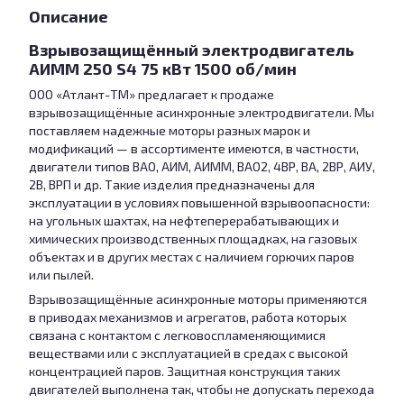
Описание
Взрывозащищённый электродвигатель
АИММ 250 S4 75 кВт 1500 об/мин
ООО «Атлант-ТМ» предлагает к продаже
взрывозащищённые асинхронные электродвигатели. Мы
поставляем надежные моторы разных марок и
модификаций — в ассортименте имеются, в частности,
двигатели типов ВАО, АИМ, АИММ, ВАО2, 4ВР, ВА, 2ВР, АИУ,
2В, ВРП и др. Такие изделия предназначены для
эксплуатации в условиях повышенной взрывоопасности:
на угольных шахтах, на нефтеперерабатывающих и
химических производственных площадках, на газовых
объектах и в других местах с наличием горючих паров
или пылей.
Взрывозащищённые асинхронные моторы применяются
в приводах механизмов и агрегатов, работа которых
связана с контактом с легковоспламеняющимися
веществами или с эксплуатацией в средах с высокой
концентрацией паров. Защитная конструкция таких
двигателей выполнена так, чтобы не допускать перехода