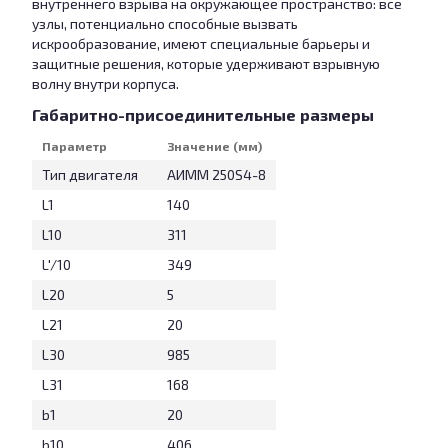
внутреннего взрыва на окружающее пространство: все
узлы, потенциально способные вызвать
искрообразование, имеют специальные барьеры и
защитные решения, которые удерживают взрывную
волну внутри корпуса.
Габаритно-присоединительные размеры
Параметр
Значение (мм)
Тип двигателя
АИММ 250S4-8
L1
140
L10
311
L'/10
349
L20
5
L21
20
L30
985
L31
168
b1
20
b10
406