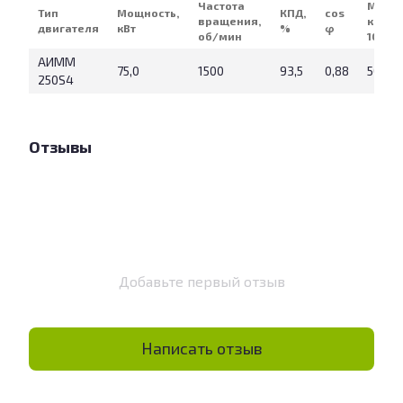
Частота
Масса
Тип
Мощность,
КПД,
cos
вращения,
кг (IM
двигателя
кВт
%
φ
об/мин
1081)
АИММ
75,0
1500
93,5
0,88
500
250S4
Отзывы
Добавьте первый отзыв
Написать отзыв