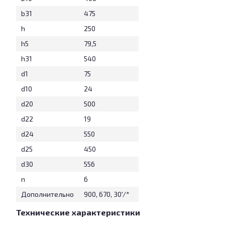
b31
475
h
250
h5
79,5
h31
540
d1
75
d10
24
d20
500
d22
19
d24
550
d25
450
d30
556
n
6
Дополнительно
900, 670, 30'/*
Технические характеристики