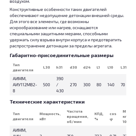
воздухом.
Конструктивные особенности таких двигателей
обеспечивают недопущение детонации внешней среды.
Для этого все элементы, где возможны
искрообразование или нагрев, оснащаются
специальными защитными мерами, способными
удержать силу взрыва внутри корпуса и предотвратить
распространение детонации за пределы агрегата.
Габаритно-присоединительные размеры
Тип
L30
h31
d30
d24
L1
L10
L31
d
двигателя
АИММ,
390
АИУ112МВ2-
500
/
270
300
80
140
70
3
8
430
Технические характеристики
Частота
Масса
Тип
Мощность,
КПД,
cos
вращения,
кг (IM
двигателя
кВт
%
φ
об/мин
1081)
АИММ,