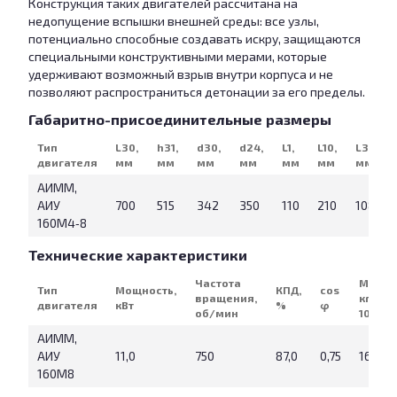
Конструкция таких двигателей рассчитана на
недопущение вспышки внешней среды: все узлы,
потенциально способные создавать искру, защищаются
специальными конструктивными мерами, которые
удерживают возможный взрыв внутри корпуса и не
позволяют распространиться детонации за его пределы.
Габаритно-присоединительные размеры
Тип
L30,
h31,
d30,
d24,
L1,
L10,
L31,
двигателя
мм
мм
мм
мм
мм
мм
мм
АИММ,
АИУ
700
515
342
350
110
210
108
160М4‑8
Технические характеристики
Частота
Масса
Тип
Мощность,
КПД,
cos
вращения,
кг (IM
двигателя
кВт
%
φ
об/мин
1081)
АИММ,
АИУ
11,0
750
87,0
0,75
169
160М8