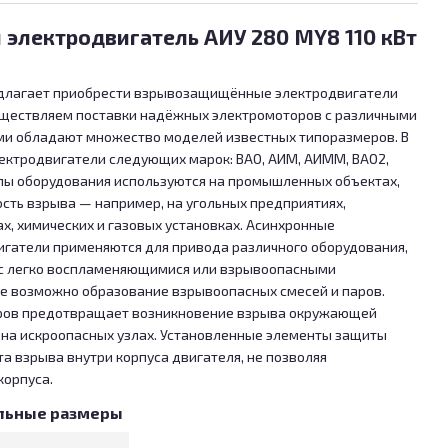
электродвигатель АИУ 280 МY8 110 кВт
едлагает приобрести взрывозащищённые электродвигатели
уществляем поставки надёжных электромоторов с различными
и обладают множество моделей известных типоразмеров. В
ектродвигатели следующих марок: ВАО, АИМ, АИММ, ВАО2,
и типы оборудования используются на промышленных объектах,
сть взрыва — например, на угольных предприятиях,
, химических и газовых установках. Асинхронные
атели применяются для привода различного оборудования,
с легко воспламеняющимися или взрывоопасными
где возможно образование взрывоопасных смесей и паров.
оров предотвращает возникновение взрыва окружающей
 на искроопасных узлах. Установленные элементы защиты
 взрыва внутри корпуса двигателя, не позволяя
корпуса.
льные размеры