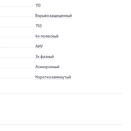
110
Взрывозащищенный
750
4х полюсный
АИУ
3х фазный
Асинхронный
Короткозамкнутый