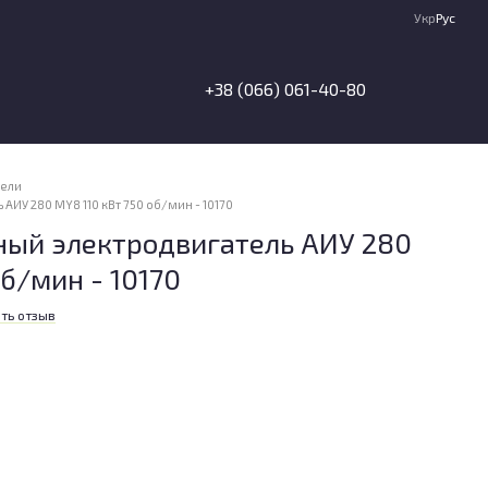
Укр
Рус
+38 (066) 061-40-80
тели
У 280 МY8 110 кВт 750 об/мин - 10170
ый электродвигатель АИУ 280
об/мин - 10170
ть отзыв