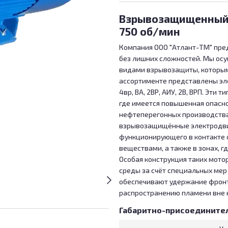
Взрывозащищенный 
750 об/мин
Компания ООО "Атлант-ТМ" пр
без лишних сложностей. Мы ос
видами взрывозащиты, которым
ассортименте представлены эл
4вр, ВА, 2ВР, АИУ, 2В, ВРП. Эт
где имеется повышенная опасно
нефтеперегонных производствах
взрывозащищённые электродвиг
функционирующего в контакте 
веществами, а также в зонах, 
Особая конструкция таких мот
среды за счёт специальных мер
обеспечивают удержание фронта
распространению пламени вне 
Габаритно-присоедините