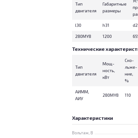
Ус
Тип
Габаритные
пр
двигателя
размеры
ра
l30
h31
d2
280MY8
1200
65
Технические характерист
Ско-
Мощ-
Тип
льже-
ность,
двигателя
ние,
кВт
%
АИММ,
280MY8
110
АИУ
Характеристики
Вольтаж, В