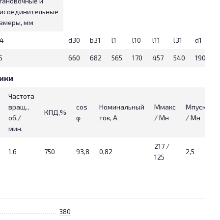
тановочные и
исоединительные
змеры, мм
4
d30
b31
l1
l10
l11
l31
d1
d
5
660
682
565
170
457
540
190
8
ики
Частота
вращ.,
cos
Номинальный
Ммакс
Мпуск
КПД,%
об./
φ
ток, А
/ Мн
/ Мн
/
мин.
217 /
1,6
750
93,8
0,82
2,5
1
125
380