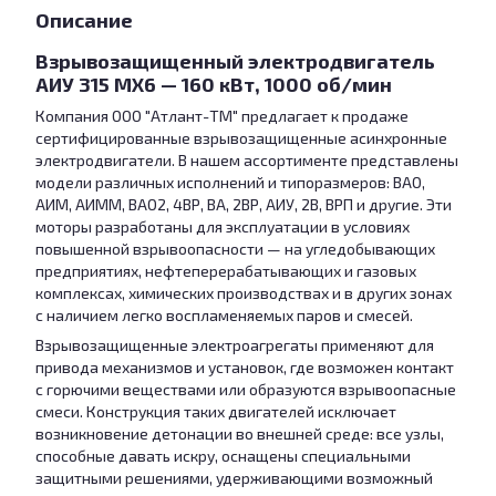
Описание
Взрывозащищенный электродвигатель
АИУ 315 МХ6 — 160 кВт, 1000 об/мин
Компания ООО "Атлант-ТМ" предлагает к продаже
сертифицированные взрывозащищенные асинхронные
электродвигатели. В нашем ассортименте представлены
модели различных исполнений и типоразмеров: ВАО,
АИМ, АИММ, ВАО2, 4ВР, ВА, 2ВР, АИУ, 2В, ВРП и другие. Эти
моторы разработаны для эксплуатации в условиях
повышенной взрывоопасности — на угледобывающих
предприятиях, нефтеперерабатывающих и газовых
комплексах, химических производствах и в других зонах
с наличием легко воспламеняемых паров и смесей.
Взрывозащищенные электроагрегаты применяют для
привода механизмов и установок, где возможен контакт
с горючими веществами или образуются взрывоопасные
смеси. Конструкция таких двигателей исключает
возникновение детонации во внешней среде: все узлы,
способные давать искру, оснащены специальными
защитными решениями, удерживающими возможный