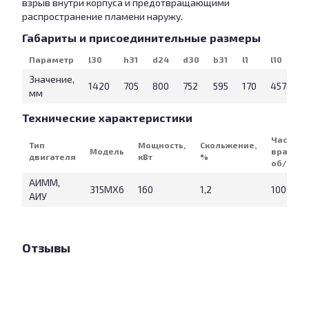
взрыв внутри корпуса и предотвращающими
распространение пламени наружу.
Габариты и присоединительные размеры
Параметр
l30
h31
d24
d30
b31
l1
l10
l1
Значение,
1420
705
800
752
595
170
457
6
мм
Технические характеристики
Частота
Тип
Мощность,
Скольжение,
Модель
вращен
двигателя
кВт
%
об/мин
АИММ,
315MX6
160
1,2
1000
АИУ
Отзывы