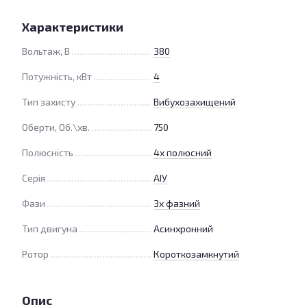
Характеристики
Вольтаж, В
380
Потужність, кВт
4
Тип захисту
Вибухозахищений
Оберти, Об.\хв.
750
Полюсність
4х полюсний
Серія
АІУ
Фази
3х фазний
Тип двигуна
Асинхронний
Ротор
Короткозамкнутий
Опис