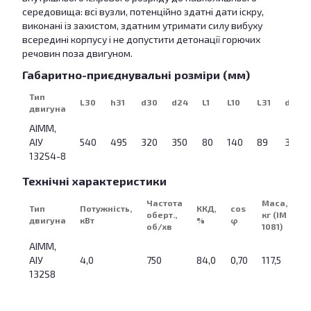
середовища: всі вузли, потенційно здатні дати іскру,
виконані із захистом, здатним утримати силу вибуху
всередині корпусу і не допустити детонації горючих
речовин поза двигуном.
Габаритно-приєднувальні розміри (мм)
Тип
L30
h31
d30
d24
L1
L10
L31
d 1
двигуна
АІММ,
АІУ
540
495
320
350
80
140
89
38
132S4-8
Технічні характеристики
Частота
Маса,
Тип
Потужність,
ККД,
cos
оберт.,
кг (IM
двигуна
кВт
%
φ
об/хв
1081)
АІММ,
АІУ
4,0
750
84,0
0,70
117,5
132S8