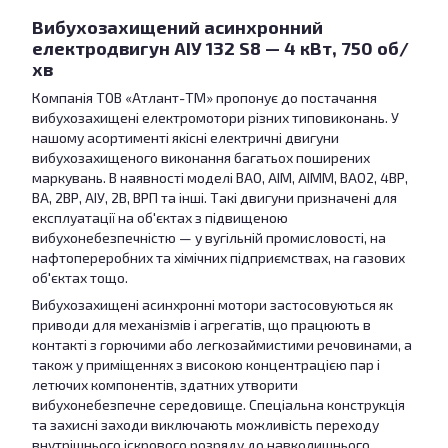
Вибухозахищений асинхронний
електродвигун АІУ 132 S8 — 4 кВт, 750 об/
хв
Компанія ТОВ «Атлант-ТМ» пропонує до постачання
вибухозахищені електромотори різних типовиконань. У
нашому асортименті якісні електричні двигуни
вибухозахищеного виконання багатьох поширених
маркувань. В наявності моделі ВАО, АІМ, АІММ, ВАО2, 4ВР,
ВА, 2ВР, АІУ, 2В, ВРП та інші. Такі двигуни призначені для
експлуатації на об'єктах з підвищеною
вибухонебезпечністю — у вугільній промисловості, на
нафтопереробних та хімічних підприємствах, на газових
об'єктах тощо.
Вибухозахищені асинхронні мотори застосовуються як
приводи для механізмів і агрегатів, що працюють в
контакті з горючими або легкозаймистими речовинами, а
також у приміщеннях з високою концентрацією пар і
летючих компонентів, здатних утворити
вибухонебезпечне середовище. Спеціальна конструкція
та захисні заходи виключають можливість переходу
внутрішнього іскрового розряду до навколишнього