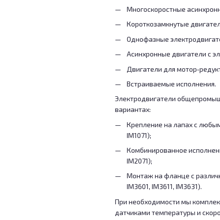
Многоскоростные асинхронн
Короткозамкнутые двигате
Однофазные электродвигат
Асинхронные двигатели с э
Двигатели для мотор‑редук
Встраиваемые исполнения.
Электродвигатели общепромыш
вариантах:
Крепление на лапах с любым 
IM1071);
Комбинированное исполнение 
IM2071);
Монтаж на фланце с различн
IM3601, IM3611, IM3631).
При необходимости мы комплек
датчиками температуры и скоро