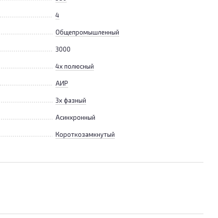
4
Общепромышленный
3000
4х полюсный
АИР
3х фазный
Асинхронный
Короткозамкнутый