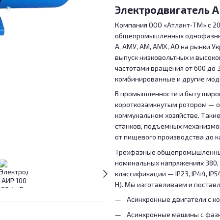
Электродвигатель А
Компания ООО «Атлант‑ТМ» с 20
общепромышленных однофазных 
А, АМУ, АМ, АМХ, АО на рынки У
выпуск низковольтных и высоков
частотами вращения от 600 до 3
комбинированные и другие мо
В промышленности и быту широ
короткозамкнутым ротором — он
коммунальном хозяйстве. Такие
станков, подъемных механизмов
от пищевого производства до к
Трехфазные общепромышленные 
номинальных напряжениях 380, 
классификации — IP23, IP44, IP5
H). Мы изготавливаем и постав
Асинхронные двигатели с к
Асинхронные машины с фаз