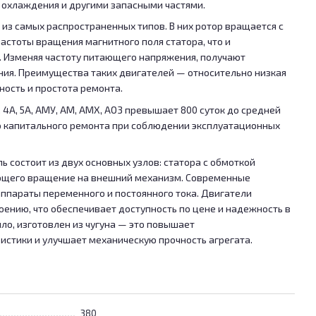
охлаждения и другими запасными частями.
из самых распространенных типов. В них ротор вращается с
частоты вращения магнитного поля статора, что и
. Изменяя частоту питающего напряжения, получают
ния. Преимущества таких двигателей — относительно низкая
ность и простота ремонта.
4А, 5А, АМУ, АМ, АМХ, АО3 превышает 800 суток до средней
до капитального ремонта при соблюдении эксплуатационных
 состоит из двух основных узлов: статора с обмоткой
ющего вращение на внешний механизм. Современные
ппараты переменного и постоянного тока. Двигатели
оению, что обеспечивает доступность по цене и надежность в
ило, изготовлен из чугуна — это повышает
истики и улучшает механическую прочность агрегата.
380