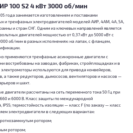
ИР 100 S2 4 кВт 3000 об/мин
05 года занимается изготовлением и поставками
и трехфазных электродвигателей моделей АИР, 4АМ, 4А, 5А,
краины и стран СНГ. Одним из ключевых направлений является
ольтных двигателей мощностью от 0,37 кВт до 5000 кВт с
000 об/мин в разных исполнениях: на лапах, с фланцем,
дификации.
ко применяются трехфазные асинхронные двигатели с
и востребованы на заводах, фабриках, стройплощадках и в
 электромоторы используются для привода конвейеров,
, а также редукторов, дымососов, вентиляторов и насосов —
арьеров и шахт.
двигатели рассчитаны на сеть переменного тока 50 Гц при
660 и 6000 В. Класс защиты по международной
4, IP55; термостойкость изоляции — класс F (по заказу — класс
ляем электродвигатели в следующих вариантах:
ороткозамкнутым ротором;
ным ротором;