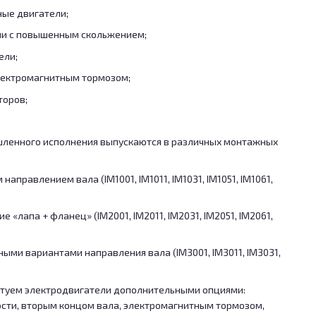
ые двигатели;
ли с повышенным скольжением;
ели;
лектромагнитным тормозом;
торов;
ленного исполнения выпускаются в различных монтажных
направлением вала (IM1001, IM1011, IM1031, IM1051, IM1061,
«лапа + фланец» (IM2001, IM2011, IM2031, IM2051, IM2061,
ыми вариантами направления вала (IM3001, IM3011, IM3031,
туем электродвигатели дополнительными опциями:
сти, вторым концом вала, электромагнитным тормозом,